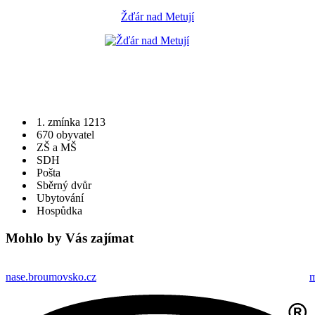
Žďár nad Metují
1. zmínka 1213
670 obyvatel
ZŠ a MŠ
SDH
Pošta
Sběrný dvůr
Ubytování
Hospůdka
Mohlo by Vás zajímat
nase.broumovsko.cz
m