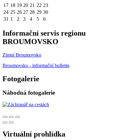
17
18
19
20
21
22
23
24
25
26
27
28
29
30
31
1
2
3
4
5
6
Informační servis regionu
BROUMOVSKO
Zimní Broumovsko
Broumovsko - informační bulletin
Fotogalerie
Náhodná fotogalerie
Virtuální prohlídka