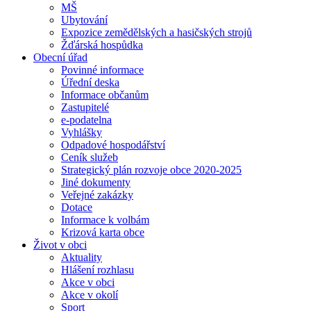
MŠ
Ubytování
Expozice zemědělských a hasičských strojů
Žďárská hospůdka
Obecní úřad
Povinné informace
Úřední deska
Informace občanům
Zastupitelé
e-podatelna
Vyhlášky
Odpadové hospodářství
Ceník služeb
Strategický plán rozvoje obce 2020-2025
Jiné dokumenty
Veřejné zakázky
Dotace
Informace k volbám
Krizová karta obce
Život v obci
Aktuality
Hlášení rozhlasu
Akce v obci
Akce v okolí
Sport