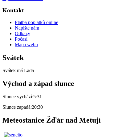
Kontakt
Platba poplatků online
Napište nám
Odkazy
Počasí
Mapa webu
Svátek
Svátek má
Lada
Východ a západ slunce
Slunce vychází:
5:31
Slunce zapadá:
20:30
Meteostanice Žďár nad Metují