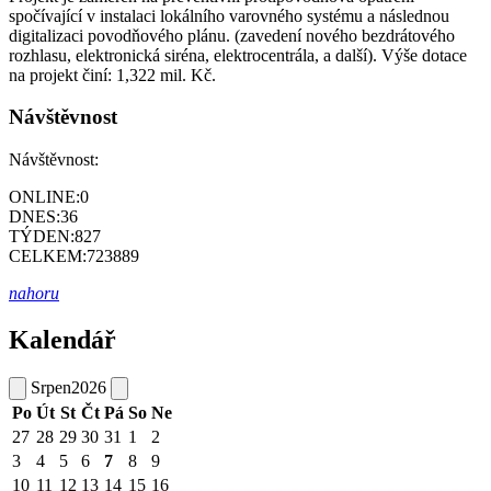
spočívající v instalaci lokálního varovného systému a následnou
digitalizaci povodňového plánu. (zavedení nového bezdrátového
rozhlasu, elektronická siréna, elektrocentrála, a další). Výše dotace
na projekt činí: 1,322 mil. Kč.
Návštěvnost
Návštěvnost:
ONLINE:
0
DNES:
36
TÝDEN:
827
CELKEM:
723889
nahoru
Kalendář
Srpen
2026
Po
Út
St
Čt
Pá
So
Ne
27
28
29
30
31
1
2
3
4
5
6
7
8
9
10
11
12
13
14
15
16