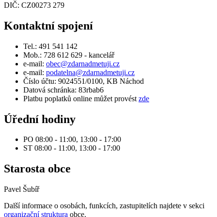
DIČ: CZ00273 279
Kontaktní spojení
Tel.: 491 541 142
Mob.: 728 612 629 - kancelář
e-mail:
obec@zdarnadmetuji.cz
e-mail:
podatelna@zdarnadmetuji.cz
Číslo účtu: 9024551/0100, KB Náchod
Datová schránka: 83rbab6
Platbu poplatků online můžet provést
zde
Úřední hodiny
PO 08:00 - 11:00, 13:00 - 17:00
ST 08:00 - 11:00, 13:00 - 17:00
Starosta obce
Pavel Šubíř
Další informace o osobách, funkcích, zastupitelích najdete v sekci
organizační struktura
obce.