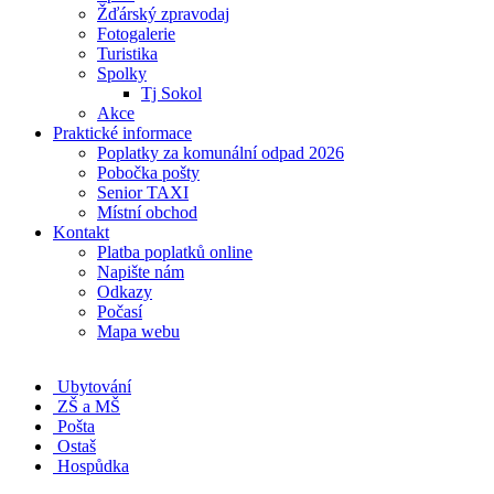
Žďárský zpravodaj
Fotogalerie
Turistika
Spolky
Tj Sokol
Akce
Praktické informace
Poplatky za komunální odpad 2026
Pobočka pošty
Senior TAXI
Místní obchod
Kontakt
Platba poplatků online
Napište nám
Odkazy
Počasí
Mapa webu
Ubytování
ZŠ a MŠ
Pošta
Ostaš
Hospůdka