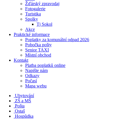
Žďárský zpravodaj
Fotogalerie
Turistika
Spolky
Tj Sokol
Akce
Praktické informace
Poplatky za komunální odpad 2026
Pobočka pošty
Senior TAXI
Místní obchod
Kontakt
Platba poplatků online
Napište nám
Odkazy
Počasí
Mapa webu
Ubytování
ZŠ a MŠ
Pošta
Ostaš
Hospůdka