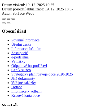
Datum vložení:
19. 12. 2025 10:35
Datum poslední aktualizace:
19. 12. 2025 10:37
Autor:
Správce Webu
Obecní úřad
Povinné informace
Úřední deska
Informace občanům
Zastupitelé
e-podatelna
Vyhlášky
Odpadové hospodářství
Ceník služeb
Strategický plán rozvoje obce 2020-2025
Jiné dokumenty
Veřejné zakázky
Dotace
Informace k volbám
Krizová karta obce
Svátek