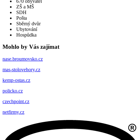
670 obyvatel
ZŠ a MŠ
SDH
Pošta
Sběrný dvůr
Ubytování
Hospůdka
Mohlo by Vás zajímat
nase.broumovsko.cz
mas-stolovehory.cz
kemp-ostas.cz
policko.cz
czechpoint.cz
netfirmy.cz