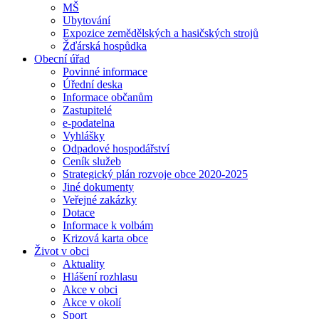
MŠ
Ubytování
Expozice zemědělských a hasičských strojů
Žďárská hospůdka
Obecní úřad
Povinné informace
Úřední deska
Informace občanům
Zastupitelé
e-podatelna
Vyhlášky
Odpadové hospodářství
Ceník služeb
Strategický plán rozvoje obce 2020-2025
Jiné dokumenty
Veřejné zakázky
Dotace
Informace k volbám
Krizová karta obce
Život v obci
Aktuality
Hlášení rozhlasu
Akce v obci
Akce v okolí
Sport