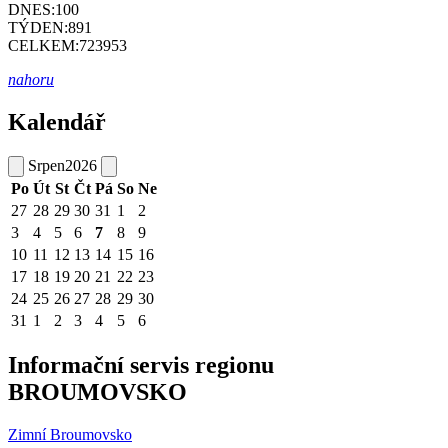
DNES:
100
TÝDEN:
891
CELKEM:
723953
nahoru
Kalendář
Srpen
2026
Po
Út
St
Čt
Pá
So
Ne
27
28
29
30
31
1
2
3
4
5
6
7
8
9
10
11
12
13
14
15
16
17
18
19
20
21
22
23
24
25
26
27
28
29
30
31
1
2
3
4
5
6
Informační servis regionu
BROUMOVSKO
Zimní Broumovsko