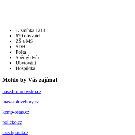
1. zmínka 1213
670 obyvatel
ZŠ a MŠ
SDH
Pošta
Sběrný dvůr
Ubytování
Hospůdka
Mohlo by Vás zajímat
nase.broumovsko.cz
mas-stolovehory.cz
kemp-ostas.cz
policko.cz
czechpoint.cz