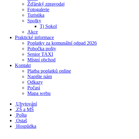
Žďárský zpravodaj
Fotogalerie
Turistika
Spolky
Tj Sokol
Akce
Praktické informace
Poplatky za komunální odpad 2026
Pobočka pošty
Senior TAXI
Místní obchod
Kontakt
Platba poplatků online
Napište nám
Odkazy
Počasí
Mapa webu
Ubytování
ZŠ a MŠ
Pošta
Ostaš
Hospůdka