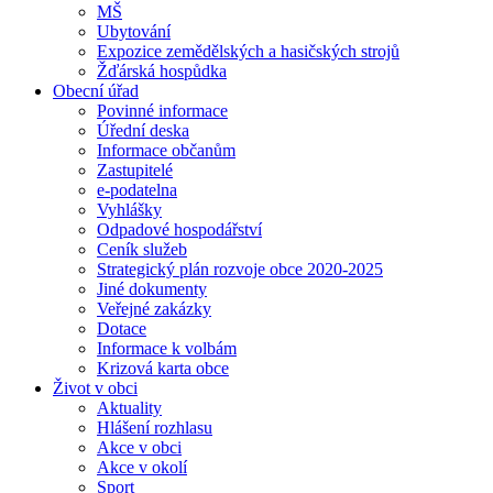
MŠ
Ubytování
Expozice zemědělských a hasičských strojů
Žďárská hospůdka
Obecní úřad
Povinné informace
Úřední deska
Informace občanům
Zastupitelé
e-podatelna
Vyhlášky
Odpadové hospodářství
Ceník služeb
Strategický plán rozvoje obce 2020-2025
Jiné dokumenty
Veřejné zakázky
Dotace
Informace k volbám
Krizová karta obce
Život v obci
Aktuality
Hlášení rozhlasu
Akce v obci
Akce v okolí
Sport