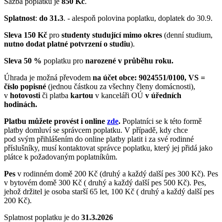
Sazba poplatku je
850 Kč
.
Splatnost
:
do 31.3
. - alespoň polovina poplatku, doplatek do 30.9.
Sleva 150 Kč
pro
studenty studující mimo okres
(denní studium,
nutno dodat platné potvrzení o studiu
).
Sleva 50 %
poplatku pro
narozené v průběhu roku.
Úhrada je možná převodem
na účet obce: 9024551/0100, VS =
číslo popisné
(jednou částkou za všechny členy domácnosti),
v
hotovosti
či platba
kartou
v kanceláři OÚ
v úředních
hodinách.
Platbu můžete provést i online
zde
.
Poplatníci se k této formě
platby domluví se správcem poplatku. V případě, kdy chce
pod svým přihlášením do online platby platit i za své rodinné
příslušníky, musí kontaktovat správce poplatku, který jej přidá jako
plátce k požadovaným poplatníkům.
Pes
v rodinném domě 200 Kč (druhý a každý další pes 300 Kč). Pes
v bytovém domě 300 Kč ( druhý a každý další pes 500 Kč). Pes,
jehož držitel je osoba starší 65 let, 100 Kč ( druhý a každý další pes
200 Kč).
Splatnost poplatku je do
31.3.2026