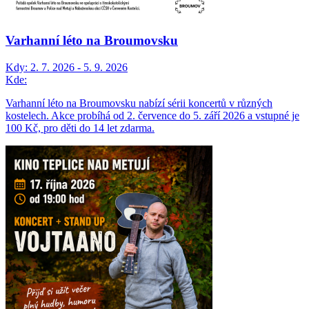
Varhanní léto na Broumovsku
Kdy:
2. 7. 2026 - 5. 9. 2026
Kde:
Varhanní léto na Broumovsku nabízí sérii koncertů v různých
kostelech. Akce probíhá od 2. července do 5. září 2026 a vstupné je
100 Kč, pro děti do 14 let zdarma.