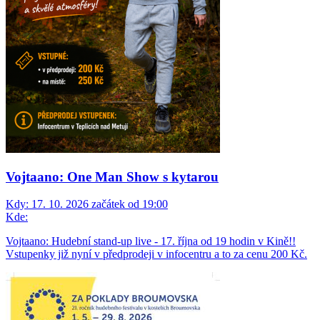
Vojtaano: One Man Show s kytarou
Kdy:
17. 10. 2026 začátek od 19:00
Kde:
Vojtaano: Hudební stand-up live - 17. října od 19 hodin v Kině!!
Vstupenky již nyní v předprodeji v infocentru a to za cenu 200 Kč.