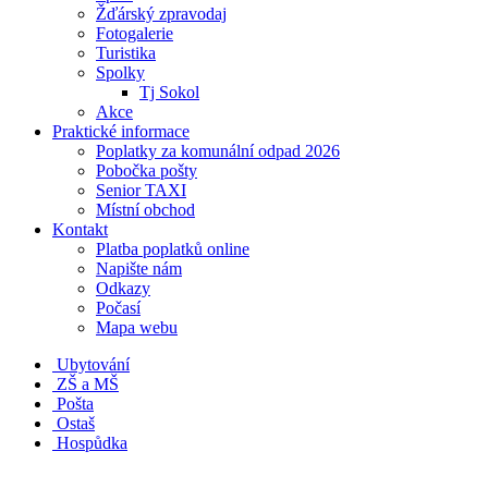
Žďárský zpravodaj
Fotogalerie
Turistika
Spolky
Tj Sokol
Akce
Praktické informace
Poplatky za komunální odpad 2026
Pobočka pošty
Senior TAXI
Místní obchod
Kontakt
Platba poplatků online
Napište nám
Odkazy
Počasí
Mapa webu
Ubytování
ZŠ a MŠ
Pošta
Ostaš
Hospůdka