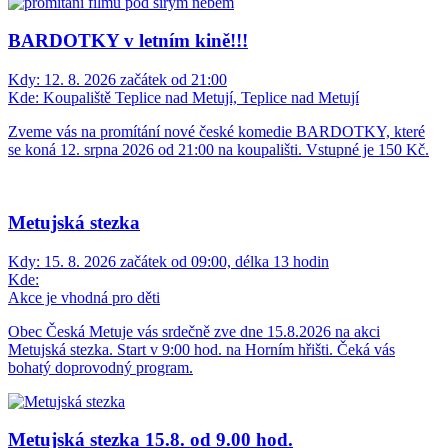
BARDOTKY v letním kině!!!
Kdy:
12. 8. 2026 začátek od 21:00
Kde:
Koupaliště Teplice nad Metují, Teplice nad Metují
Zveme vás na promítání nové české komedie BARDOTKY, které
se koná 12. srpna 2026 od 21:00 na koupališti. Vstupné je 150 Kč.
Metujská stezka
Kdy:
15. 8. 2026 začátek od 09:00, délka 13 hodin
Kde:
Akce je vhodná pro děti
Obec Česká Metuje vás srdečně zve dne 15.8.2026 na akci
Metujská stezka. Start v 9:00 hod. na Horním hřišti. Čeká vás
bohatý doprovodný program.
Metujská stezka 15.8. od 9.00 hod.