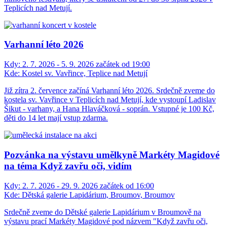
Teplicích nad Metují.
Varhanní léto 2026
Kdy:
2. 7. 2026 - 5. 9. 2026 začátek od 19:00
Kde:
Kostel sv. Vavřince, Teplice nad Metují
Již zítra 2. července začíná Varhanní léto 2026. Srdečně zveme do
kostela sv. Vavřince v Teplicích nad Metují, kde vystoupí Ladislav
Šikut - varhany, a Hana Hlaváčková - soprán. Vstupné je 100 Kč,
děti do 14 let mají vstup zdarma.
Pozvánka na výstavu umělkyně Markéty Magidové
na téma Když zavřu oči, vidím
Kdy:
2. 7. 2026 - 29. 9. 2026 začátek od 16:00
Kde:
Dětská galerie Lapidárium, Broumov, Broumov
Srdečně zveme do Dětské galerie Lapidárium v Broumově na
výstavu prací Markéty Magidové pod názvem "Když zavřu oči,