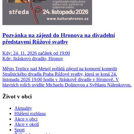
Pozvánka na zájezd do Hronova na divadelní
představení Růžové svatby
Kdy:
24. 11. 2026 začátek od 19:00
Kde:
Jiráskovo divadlo, Hronov
Město Teplice nad Metují pořádá zájezd na komorní komedii
Strašnického divadla Praha Růžové svatby, která se koná 24.
listopadu 2026 19:00 hodin v Jiráskově divadle v Hronově. V
hlavních rolích uvidíte Michaelu Dolinovou a Světlanu Nálepkovou.
Život v obci
Aktuality
Hlášení rozhlasu
Akce v obci
Akce v okolí
Sport