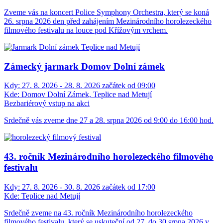
Zveme vás na koncert Police Symphony Orchestra, který se koná
26. srpna 2026 den před zahájením Mezinárodního horolezeckého
filmového festivalu na louce pod Křížovým vrchem.
Zámecký jarmark Domov Dolní zámek
Kdy:
27. 8. 2026 - 28. 8. 2026 začátek od 09:00
Kde:
Domov Dolní Zámek, Teplice nad Metují
Bezbariérový vstup na akci
Srdečně vás zveme dne 27 a 28. srpna 2026 od 9:00 do 16:00 hod.
43. ročník Mezinárodního horolezeckého filmového
festivalu
Kdy:
27. 8. 2026 - 30. 8. 2026 začátek od 17:00
Kde:
Teplice nad Metují
Srdečně zveme na 43. ročník Mezinárodního horolezeckého
filmového festivalu, který se uskuteční od 27. do 30 srpna 2026 v