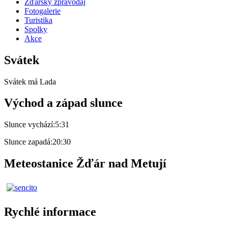
Žďárský zpravodaj
Fotogalerie
Turistika
Spolky
Akce
Svátek
Svátek má
Lada
Východ a západ slunce
Slunce vychází:
5:31
Slunce zapadá:
20:30
Meteostanice Žďár nad Metují
Rychlé informace