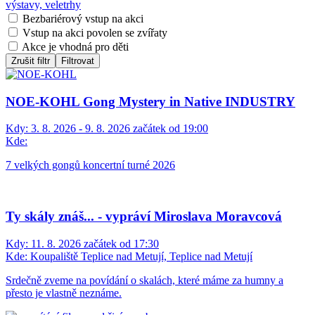
výstavy, veletrhy
Bezbariérový vstup na akci
Vstup na akci povolen se zvířaty
Akce je vhodná pro děti
Zrušit filtr
Filtrovat
NOE-KOHL Gong Mystery in Native INDUSTRY
Kdy:
3. 8. 2026 - 9. 8. 2026 začátek od 19:00
Kde:
7 velkých gongů koncertní turné 2026
Ty skály znáš... - vypráví Miroslava Moravcová
Kdy:
11. 8. 2026 začátek od 17:30
Kde:
Koupaliště Teplice nad Metují, Teplice nad Metují
Srdečně zveme na povídání o skalách, které máme za humny a
přesto je vlastně neznáme.