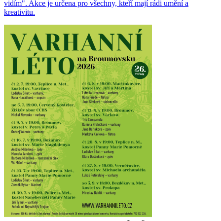
vidím". Akce je určena pro všechny, kteří mají rádi umění a
kreativitu.