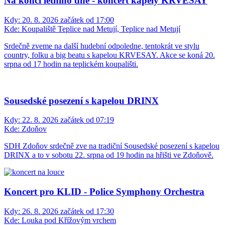
Na konci letního dne - koncert kapely KRVESAY
Kdy:
20. 8. 2026 začátek od 17:00
Kde:
Koupaliště Teplice nad Metují, Teplice nad Metují
Srdečně zveme na další hudební odpoledne, tentokrát ve stylu
country, folku a big beatu s kapelou KRVESAY. Akce se koná 20.
srpna od 17 hodin na teplickém koupališti.
Sousedské posezení s kapelou DRINX
Kdy:
22. 8. 2026 začátek od 07:19
Kde:
Zdoňov
SDH Zdoňov srdečně zve na tradiční Sousedské posezení s kapelou
DRINX a to v sobotu 22. srpna od 19 hodin na hřišti ve Zdoňově.
Koncert pro KLID - Police Symphony Orchestra
Kdy:
26. 8. 2026 začátek od 17:30
Kde:
Louka pod Křížovým vrchem