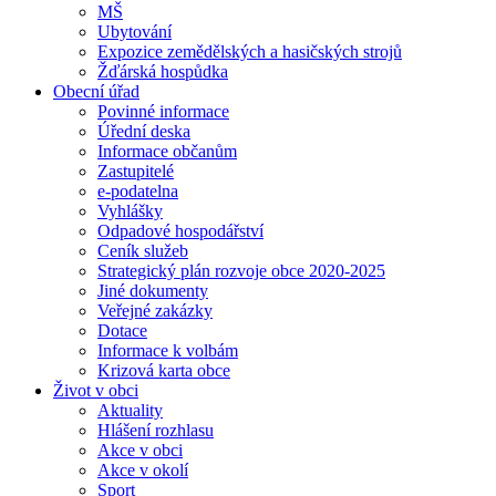
MŠ
Ubytování
Expozice zemědělských a hasičských strojů
Žďárská hospůdka
Obecní úřad
Povinné informace
Úřední deska
Informace občanům
Zastupitelé
e-podatelna
Vyhlášky
Odpadové hospodářství
Ceník služeb
Strategický plán rozvoje obce 2020-2025
Jiné dokumenty
Veřejné zakázky
Dotace
Informace k volbám
Krizová karta obce
Život v obci
Aktuality
Hlášení rozhlasu
Akce v obci
Akce v okolí
Sport