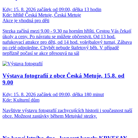
Kdy:
15. 8. 2026 začátek od 09:00, délka 13 hodin
Kde:
hřiště Česká Metuje, Česká Metuje
Akce je vhodná pro děti
Stezka začíná mezi 9.00 - 9.30 na horním hřišti. Cestou Vás čekají
úkoly a ceny. Po návratu se můžete občerstvit. Od 13 hod.
nafukovací atrakce pro děti, od 14 hod. volejbalový turnaj. Zábava
po celé odpoledne. Chybět nebude štafetový běh. V případě
nepřízně počasí se akce přesouvá na sál
Výstava fotografií z obce Česká Metuje, 15.8. od
9.00
Kdy:
15. 8. 2026 začátek od 09:00, délka 180 minut
Kde:
Kulturní dům
Navštivte výstavu fotografií zachycujících historii i současnost naší
obce. Možnost zastávky během Metujské stezky.