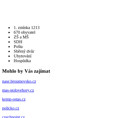
1. zmínka 1213
670 obyvatel
ZŠ a MŠ
SDH
Pošta
Sběrný dvůr
Ubytování
Hospůdka
Mohlo by Vás zajímat
nase.broumovsko.cz
mas-stolovehory.cz
kemp-ostas.cz
policko.cz
czechpoint.cz