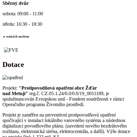
Sběrný dvůr
sobota: 09:00 - 11:00
středa: 16:30 - 18:30
o svátcích zavřeno
Dotace
Projekt:
"Protipovodňová opatření obce Žďár
nad Metují"
reg.č. CZ.05.1.24/0.0/0.0/19_0011189, je
spolufinancován Evropskou unií - Fondem soudržnosti v rámci
Operačního programu Životního prostředí.
Projekt je zaměřen na preventivní protipovodňová opatření
spočívající v instalaci lokálního varovného systému a následnou
digitalizaci povodňového plánu. (zavedení nového bezdrátového
rozhlasu, elektronická siréna, elektrocentrála, a další). Výše dotace
na projekt činí: 1,322 mil. Kč.