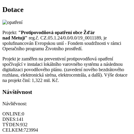
Dotace
Projekt:
"Protipovodňová opatření obce Žďár
nad Metují"
reg.č. CZ.05.1.24/0.0/0.0/19_0011189, je
spolufinancován Evropskou unií - Fondem soudržnosti v rámci
Operačního programu Životního prostředí.
Projekt je zaměřen na preventivní protipovodňová opatření
spočívající v instalaci lokálního varovného systému a následnou
digitalizaci povodňového plánu. (zavedení nového bezdrátového
rozhlasu, elektronická siréna, elektrocentrála, a další). Výše dotace
na projekt činí: 1,322 mil. Kč.
Návštěvnost
Návštěvnost:
ONLINE:
0
DNES:
141
TÝDEN:
932
CELKEM:
723994