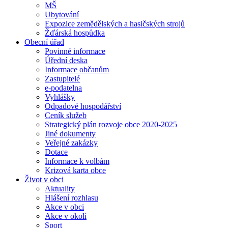
MŠ
Ubytování
Expozice zemědělských a hasičských strojů
Žďárská hospůdka
Obecní úřad
Povinné informace
Úřední deska
Informace občanům
Zastupitelé
e-podatelna
Vyhlášky
Odpadové hospodářství
Ceník služeb
Strategický plán rozvoje obce 2020-2025
Jiné dokumenty
Veřejné zakázky
Dotace
Informace k volbám
Krizová karta obce
Život v obci
Aktuality
Hlášení rozhlasu
Akce v obci
Akce v okolí
Sport