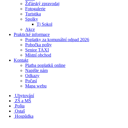
Žďárský zpravodaj
Fotogalerie
Turistika
Spolky
Tj Sokol
Akce
Praktické informace
Poplatky za komunální odpad 2026
Pobočka pošty
Senior TAXI
Místní obchod
Kontakt
Platba poplatků online
Napište nám
Odkazy
Počasí
Mapa webu
Ubytování
ZŠ a MŠ
Pošta
Ostaš
Hospůdka