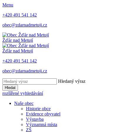
Menu
+420 491 541 142
obec@zdarnadmetuji.cz
Žďár nad Metují
Žďár nad Metují
+420 491 541 142
obec@zdarnadmetuji.cz
Hledaný výraz
Hledat
rozšířené vyhledávání
Naše obec
Historie obce
Evidence obyvatel
Výstavba
Významná místa
ZŠ