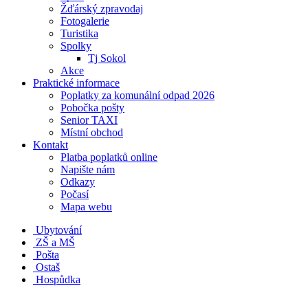
Žďárský zpravodaj
Fotogalerie
Turistika
Spolky
Tj Sokol
Akce
Praktické informace
Poplatky za komunální odpad 2026
Pobočka pošty
Senior TAXI
Místní obchod
Kontakt
Platba poplatků online
Napište nám
Odkazy
Počasí
Mapa webu
Ubytování
ZŠ a MŠ
Pošta
Ostaš
Hospůdka