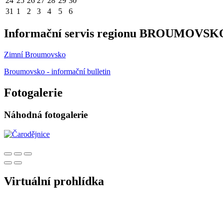
24
25
26
27
28
29
30
31
1
2
3
4
5
6
Informační servis regionu BROUMOVSK
Zimní Broumovsko
Broumovsko - informační bulletin
Fotogalerie
Náhodná fotogalerie
Virtuální prohlídka