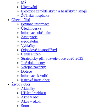
MŠ
Ubytování
Expozice zemědělských a hasičských strojů
Žďárská hospůdka
Obecní úřad
Povinné informace
Úřední deska
Informace občanům
Zastupitelé
e-podatelna
Vyhlášky
Odpadové hospodářství
Ceník služeb
Strategický plán rozvoje obce 2020-2025
Jiné dokumenty
Veřejné zakázky
Dotace
Informace k volbám
Krizová karta obce
Život v obci
Aktuality
Hlášení rozhlasu
Akce v obci
Akce v okolí
Sport