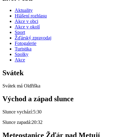
Aktuality
Hlášení rozhlasu
Akce v obci
Akce v okolí
Sport
Žďárský zpravodaj
Fotogalerie
Turistika
Spolky
Akce
Svátek
Svátek má
Oldřiška
Východ a západ slunce
Slunce vychází:
5:30
Slunce zapadá:
20:32
Meteostanice Žďár nad Metují