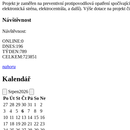
Projekt je zaměřen na preventivní protipovodňová opatření spočívajíc
elektronická siréna, elektrocentrála, a další). Výše dotace na projekt č
Návštěvnost
Návštěvnost:
ONLINE:
0
DNES:
196
TÝDEN:
789
CELKEM:
723851
nahoru
Kalendář
Srpen
2026
Po
Út
St
Čt
Pá
So
Ne
27
28
29
30
31
1
2
3
4
5
6
7
8
9
10
11
12
13
14
15
16
17
18
19
20
21
22
23