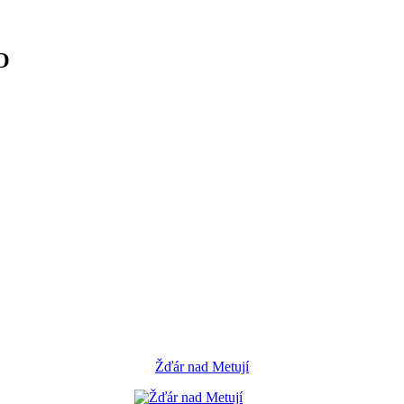
O
Žďár nad Metují