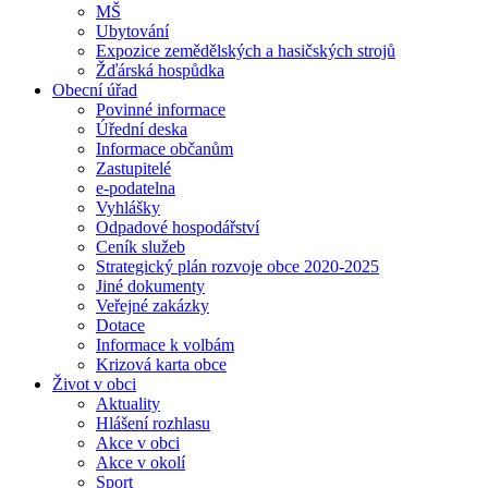
MŠ
Ubytování
Expozice zemědělských a hasičských strojů
Žďárská hospůdka
Obecní úřad
Povinné informace
Úřední deska
Informace občanům
Zastupitelé
e-podatelna
Vyhlášky
Odpadové hospodářství
Ceník služeb
Strategický plán rozvoje obce 2020-2025
Jiné dokumenty
Veřejné zakázky
Dotace
Informace k volbám
Krizová karta obce
Život v obci
Aktuality
Hlášení rozhlasu
Akce v obci
Akce v okolí
Sport