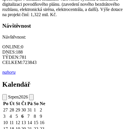
digitalizaci povodňového plánu. (zavedení nového bezdrátového
rozhlasu, elektronická siréna, elektrocentrála, a další). Výše dotace
na projekt činí: 1,322 mil. Kč.
Návštěvnost
Návštěvnost:
ONLINE:
0
DNES:
188
TÝDEN:
781
CELKEM:
723843
nahoru
Kalendář
Srpen
2026
Po
Út
St
Čt
Pá
So
Ne
27
28
29
30
31
1
2
3
4
5
6
7
8
9
10
11
12
13
14
15
16
17
18
19
20
21
22
23