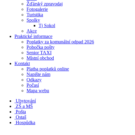
Žďárský zpravodaj
Fotogalerie
Turistika
Spolky
Tj Sokol
Akce
Praktické informace
Poplatky za komunální odpad 2026
Pobočka pošty
Senior TAXI
Místní obchod
Kontakt
Platba poplatků online
Napište nám
Odkazy
Počasí
Mapa webu
Ubytování
ZŠ a MŠ
Pošta
Ostaš
Hospůdka