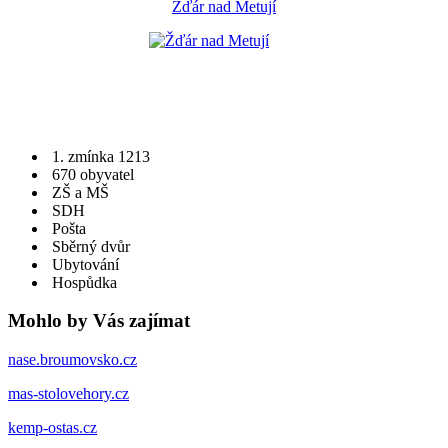
Žďár nad Metují
1. zmínka 1213
670 obyvatel
ZŠ a MŠ
SDH
Pošta
Sběrný dvůr
Ubytování
Hospůdka
Mohlo by Vás zajímat
nase.broumovsko.cz
mas-stolovehory.cz
kemp-ostas.cz