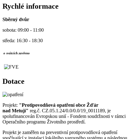
Rychlé informace
Sběrný dvůr
sobota: 09:00 - 11:00
středa: 16:30 - 18:30
o svátcích zavřeno
Dotace
Projekt:
"Protipovodňová opatření obce Žďár
nad Metují"
reg.č. CZ.05.1.24/0.0/0.0/19_0011189, je
spolufinancován Evropskou unií - Fondem soudržnosti v rámci
Operačního programu Životního prostředí.
Projekt je zaměřen na preventivní protipovodňová opatření
spočívající v instalaci lokálního varovného systému a následnou