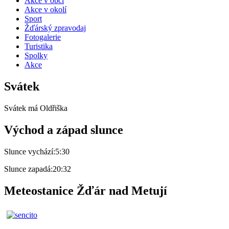
Akce v obci
Akce v okolí
Sport
Žďárský zpravodaj
Fotogalerie
Turistika
Spolky
Akce
Svátek
Svátek má
Oldřiška
Východ a západ slunce
Slunce vychází:
5:30
Slunce zapadá:
20:32
Meteostanice Žďár nad Metují