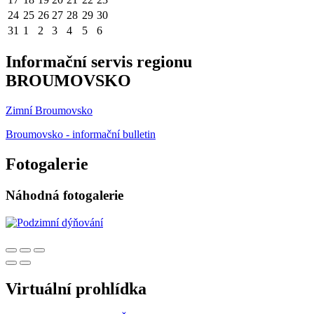
24
25
26
27
28
29
30
31
1
2
3
4
5
6
Informační servis regionu
BROUMOVSKO
Zimní Broumovsko
Broumovsko - informační bulletin
Fotogalerie
Náhodná fotogalerie
Virtuální prohlídka