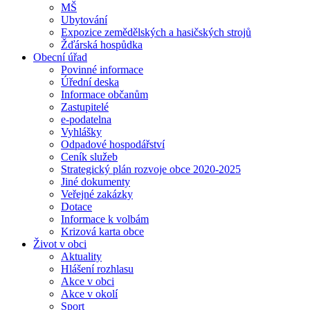
MŠ
Ubytování
Expozice zemědělských a hasičských strojů
Žďárská hospůdka
Obecní úřad
Povinné informace
Úřední deska
Informace občanům
Zastupitelé
e-podatelna
Vyhlášky
Odpadové hospodářství
Ceník služeb
Strategický plán rozvoje obce 2020-2025
Jiné dokumenty
Veřejné zakázky
Dotace
Informace k volbám
Krizová karta obce
Život v obci
Aktuality
Hlášení rozhlasu
Akce v obci
Akce v okolí
Sport