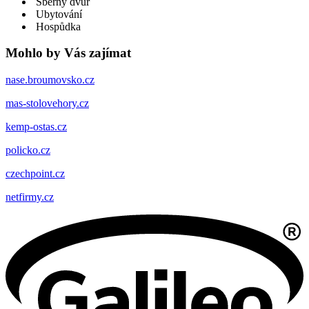
Sběrný dvůr
Ubytování
Hospůdka
Mohlo by Vás zajímat
nase.broumovsko.cz
mas-stolovehory.cz
kemp-ostas.cz
policko.cz
czechpoint.cz
netfirmy.cz