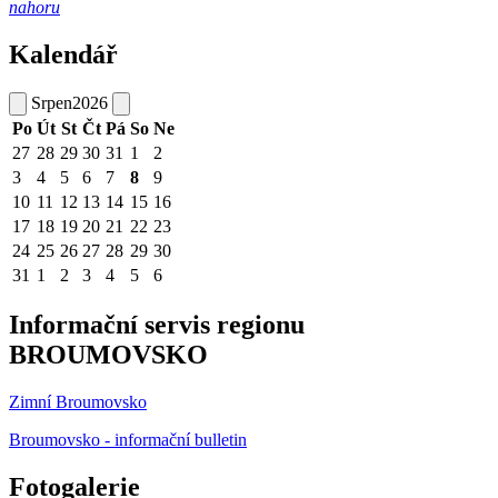
nahoru
Kalendář
Srpen
2026
Po
Út
St
Čt
Pá
So
Ne
27
28
29
30
31
1
2
3
4
5
6
7
8
9
10
11
12
13
14
15
16
17
18
19
20
21
22
23
24
25
26
27
28
29
30
31
1
2
3
4
5
6
Informační servis regionu
BROUMOVSKO
Zimní Broumovsko
Broumovsko - informační bulletin
Fotogalerie