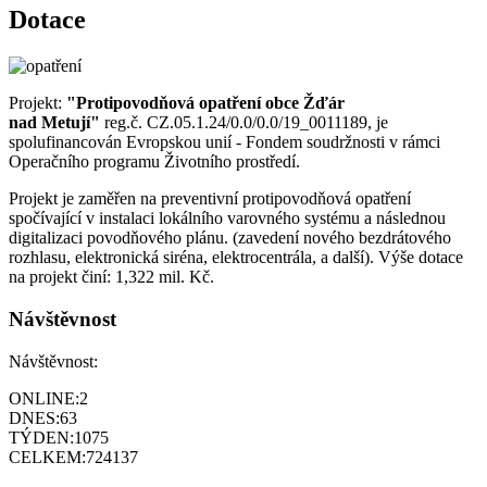
Dotace
Projekt:
"Protipovodňová opatření obce Žďár
nad Metují"
reg.č. CZ.05.1.24/0.0/0.0/19_0011189, je
spolufinancován Evropskou unií - Fondem soudržnosti v rámci
Operačního programu Životního prostředí.
Projekt je zaměřen na preventivní protipovodňová opatření
spočívající v instalaci lokálního varovného systému a následnou
digitalizaci povodňového plánu. (zavedení nového bezdrátového
rozhlasu, elektronická siréna, elektrocentrála, a další). Výše dotace
na projekt činí: 1,322 mil. Kč.
Návštěvnost
Návštěvnost:
ONLINE:
2
DNES:
63
TÝDEN:
1075
CELKEM:
724137