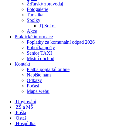
Žďárský zpravodaj
Fotogalerie
Turistika
Spolky
Tj Sokol
Akce
Praktické informace
Poplatky za komunální odpad 2026
Pobočka pošty
Senior TAXI
Místní obchod
Kontakt
Platba poplatků online
Napište nám
Odkazy
Počasí
Mapa webu
Ubytování
ZŠ a MŠ
Pošta
Ostaš
Hospůdka