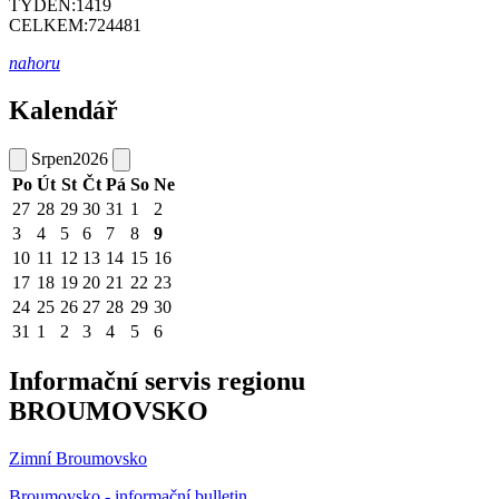
TÝDEN:
1419
CELKEM:
724481
nahoru
Kalendář
Srpen
2026
Po
Út
St
Čt
Pá
So
Ne
27
28
29
30
31
1
2
3
4
5
6
7
8
9
10
11
12
13
14
15
16
17
18
19
20
21
22
23
24
25
26
27
28
29
30
31
1
2
3
4
5
6
Informační servis regionu
BROUMOVSKO
Zimní Broumovsko
Broumovsko - informační bulletin