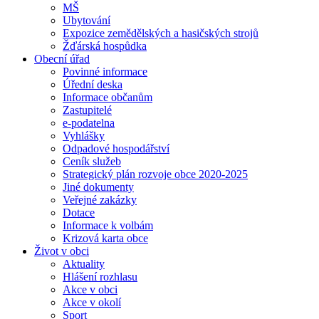
MŠ
Ubytování
Expozice zemědělských a hasičských strojů
Žďárská hospůdka
Obecní úřad
Povinné informace
Úřední deska
Informace občanům
Zastupitelé
e-podatelna
Vyhlášky
Odpadové hospodářství
Ceník služeb
Strategický plán rozvoje obce 2020-2025
Jiné dokumenty
Veřejné zakázky
Dotace
Informace k volbám
Krizová karta obce
Život v obci
Aktuality
Hlášení rozhlasu
Akce v obci
Akce v okolí
Sport