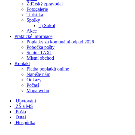
Žďárský zpravodaj
Fotogalerie
Turistika
Spolky
Tj Sokol
Akce
Praktické informace
Poplatky za komunální odpad 2026
Pobočka pošty
Senior TAXI
Místní obchod
Kontakt
Platba poplatků online
Napište nám
Odkazy
Počasí
Mapa webu
Ubytování
ZŠ a MŠ
Pošta
Ostaš
Hospůdka