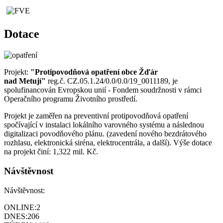
Dotace
Projekt:
"Protipovodňová opatření obce Žďár
nad Metují"
reg.č. CZ.05.1.24/0.0/0.0/19_0011189, je
spolufinancován Evropskou unií - Fondem soudržnosti v rámci
Operačního programu Životního prostředí.
Projekt je zaměřen na preventivní protipovodňová opatření
spočívající v instalaci lokálního varovného systému a následnou
digitalizaci povodňového plánu. (zavedení nového bezdrátového
rozhlasu, elektronická siréna, elektrocentrála, a další). Výše dotace
na projekt činí: 1,322 mil. Kč.
Návštěvnost
Návštěvnost:
ONLINE:
2
DNES:
206