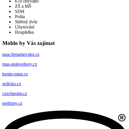
670 obyvatel
ZŠ a MŠ
SDH
Pošta
Sběrný dvůr
Ubytování
Hospůdka
Mohlo by Vás zajímat
nase.broumovsko.cz
mas-stolovehory.cz
kemp-ostas.cz
policko.cz
czechpoint.cz
netfirmy.cz