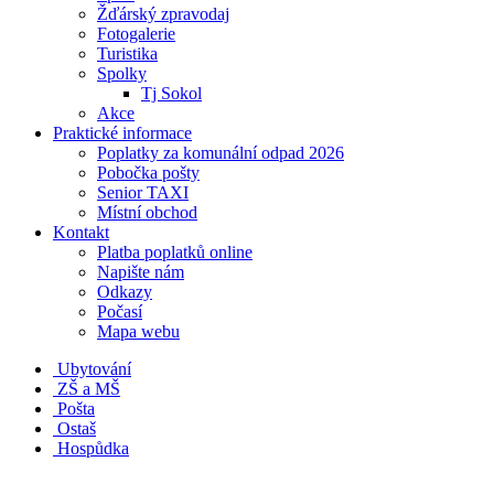
Žďárský zpravodaj
Fotogalerie
Turistika
Spolky
Tj Sokol
Akce
Praktické informace
Poplatky za komunální odpad 2026
Pobočka pošty
Senior TAXI
Místní obchod
Kontakt
Platba poplatků online
Napište nám
Odkazy
Počasí
Mapa webu
Ubytování
ZŠ a MŠ
Pošta
Ostaš
Hospůdka