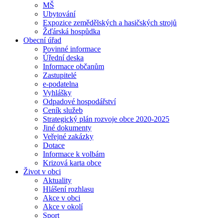
MŠ
Ubytování
Expozice zemědělských a hasičských strojů
Žďárská hospůdka
Obecní úřad
Povinné informace
Úřední deska
Informace občanům
Zastupitelé
e-podatelna
Vyhlášky
Odpadové hospodářství
Ceník služeb
Strategický plán rozvoje obce 2020-2025
Jiné dokumenty
Veřejné zakázky
Dotace
Informace k volbám
Krizová karta obce
Život v obci
Aktuality
Hlášení rozhlasu
Akce v obci
Akce v okolí
Sport