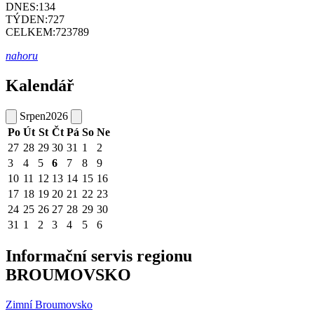
DNES:
134
TÝDEN:
727
CELKEM:
723789
nahoru
Kalendář
Srpen
2026
Po
Út
St
Čt
Pá
So
Ne
27
28
29
30
31
1
2
3
4
5
6
7
8
9
10
11
12
13
14
15
16
17
18
19
20
21
22
23
24
25
26
27
28
29
30
31
1
2
3
4
5
6
Informační servis regionu
BROUMOVSKO
Zimní Broumovsko