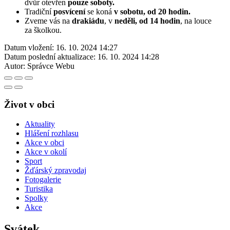
dvůr otevřen
pouze soboty.
Tradiční
posvícení
se koná
v sobotu, od 20 hodin.
Zveme vás na
drakiádu
, v
neděli, od 14 hodin
, na louce
za školkou.
Datum vložení:
16. 10. 2024 14:27
Datum poslední aktualizace:
16. 10. 2024 14:28
Autor:
Správce Webu
Život v obci
Aktuality
Hlášení rozhlasu
Akce v obci
Akce v okolí
Sport
Žďárský zpravodaj
Fotogalerie
Turistika
Spolky
Akce
Svátek