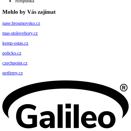
Hospůdka
Mohlo by Vás zajímat
nase.broumovsko.cz
mas-stolovehory.cz
kemp-ostas.cz
policko.cz
czechpoint.cz
netfirmy.cz