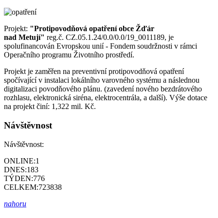
Projekt:
"Protipovodňová opatření obce Žďár
nad Metují"
reg.č. CZ.05.1.24/0.0/0.0/19_0011189, je
spolufinancován Evropskou unií - Fondem soudržnosti v rámci
Operačního programu Životního prostředí.
Projekt je zaměřen na preventivní protipovodňová opatření
spočívající v instalaci lokálního varovného systému a následnou
digitalizaci povodňového plánu. (zavedení nového bezdrátového
rozhlasu, elektronická siréna, elektrocentrála, a další). Výše dotace
na projekt činí: 1,322 mil. Kč.
Návštěvnost
Návštěvnost:
ONLINE:
1
DNES:
183
TÝDEN:
776
CELKEM:
723838
nahoru