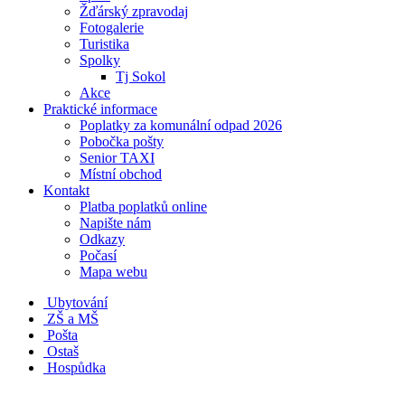
Žďárský zpravodaj
Fotogalerie
Turistika
Spolky
Tj Sokol
Akce
Praktické informace
Poplatky za komunální odpad 2026
Pobočka pošty
Senior TAXI
Místní obchod
Kontakt
Platba poplatků online
Napište nám
Odkazy
Počasí
Mapa webu
Ubytování
ZŠ a MŠ
Pošta
Ostaš
Hospůdka