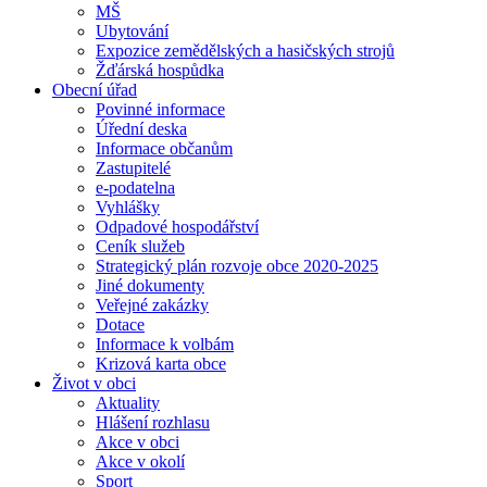
MŠ
Ubytování
Expozice zemědělských a hasičských strojů
Žďárská hospůdka
Obecní úřad
Povinné informace
Úřední deska
Informace občanům
Zastupitelé
e-podatelna
Vyhlášky
Odpadové hospodářství
Ceník služeb
Strategický plán rozvoje obce 2020-2025
Jiné dokumenty
Veřejné zakázky
Dotace
Informace k volbám
Krizová karta obce
Život v obci
Aktuality
Hlášení rozhlasu
Akce v obci
Akce v okolí
Sport