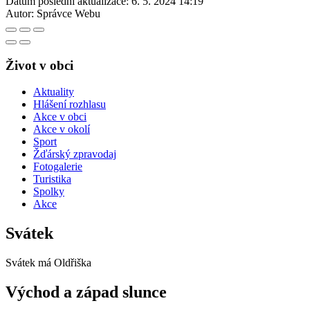
Datum poslední aktualizace:
6. 5. 2024 14:19
Autor:
Správce Webu
Život v obci
Aktuality
Hlášení rozhlasu
Akce v obci
Akce v okolí
Sport
Žďárský zpravodaj
Fotogalerie
Turistika
Spolky
Akce
Svátek
Svátek má
Oldřiška
Východ a západ slunce