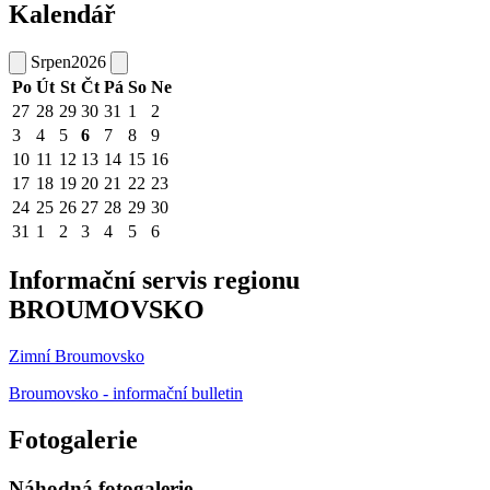
Kalendář
Srpen
2026
Po
Út
St
Čt
Pá
So
Ne
27
28
29
30
31
1
2
3
4
5
6
7
8
9
10
11
12
13
14
15
16
17
18
19
20
21
22
23
24
25
26
27
28
29
30
31
1
2
3
4
5
6
Informační servis regionu
BROUMOVSKO
Zimní Broumovsko
Broumovsko - informační bulletin
Fotogalerie
Náhodná fotogalerie