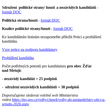
Sdružení politické strany/ hnutí
a nezávislých kandidátů
-
formát DOC
Politická strana/hnutí
-
formát DOC
Koalice politické strany/hnutí
-
formát DOC
Ke kandidátním listinám nezapomeňte přiložit Petici a prohlášení
kandidáta.
Vzor petice na podporu kandidatury
Prohlášení kandidáta
Počet potřebných petentů pro kandidaturu
pro obec Žďár
nad Metují:
-
nezávislý kandidát = 25 podpisů
- sdružení nezávislých kandidátů = 38 podpisů
Doporučujeme sledovat volební web Ministerstva
vnitra
https://mv.gov.cz/volby/clanek/volby-do-zastupitelstev-obci-a-
senatu-2026.aspx