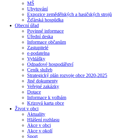
MŠ
Ubytování
Expozice zemědělských a hasičských strojů
Žďárská hospůdka
Obecní úřad
Povinné informace
Úřední deska
Informace občanům
Zastupitelé
e-podatelna
Vyhlášky
Odpadové hospodářství
Ceník služeb
Strategický plán rozvoje obce 2020-2025
Jiné dokumenty
Veřejné zakázky
Dotace
Informace k volbám
Krizová karta obce
Život v obci
Aktuality
Hlášení rozhlasu
Akce v obci
Akce v okolí
Sport