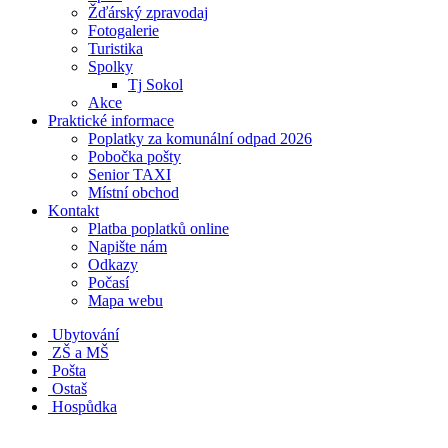
Žďárský zpravodaj
Fotogalerie
Turistika
Spolky
Tj Sokol
Akce
Praktické informace
Poplatky za komunální odpad 2026
Pobočka pošty
Senior TAXI
Místní obchod
Kontakt
Platba poplatků online
Napište nám
Odkazy
Počasí
Mapa webu
Ubytování
ZŠ a MŠ
Pošta
Ostaš
Hospůdka