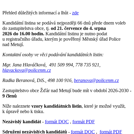
Přehled důležitých informací a lhůt -
zde
Kandidátní listina se podává nejpozději 66 dnů přede dnem voleb
do zastupitelstva obce, tj.
od 21. července do
4. srpna
2026 do 16.00 hodin.
Kandidátní listinu je nutno podat
u registračního úřadu, kterým je pověřený Městský úřad Police
nad Metují.
Kontaktní osoby ve věci podávání kandidátních listin:
Mgr. Jana Hlaváčková, 491 509 994, 778 735 921,
hlavackova@policenm.cz
Radka Beranová, DiS., 498 100 916,
beranova@policenm.cz
Zastupitelstvo obce Žďár nad Metují bude mít v období 2026-2030
-
9 členů
Níže naleznete
vzory kandidátních listin
, které je možné využít,
k úpravě nebo k tisku.
Nezávislý kandidát
-
formát DOC
,
formát PDF
Sdružení nezávislých kandidátů
-
formát DOC
,
formát PDF