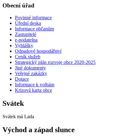
Obecní úřad
Povinné informace
Úřední deska
Informace občanům
Zastupitelé
e-podatelna
Vyhlášky
Odpadové hospodářství
Ceník služeb
Strategický plán rozvoje obce 2020-2025
Jiné dokumenty
Veřejné zakázky
Dotace
Informace k volbám
Krizová karta obce
Svátek
Svátek má
Lada
Východ a západ slunce