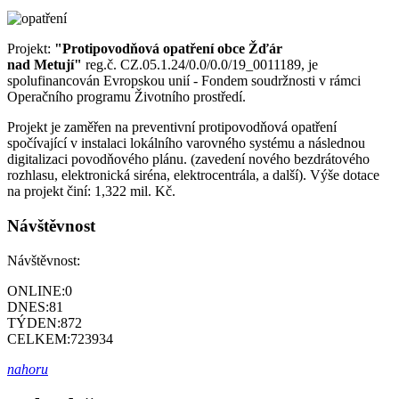
Projekt:
"Protipovodňová opatření obce Žďár
nad Metují"
reg.č. CZ.05.1.24/0.0/0.0/19_0011189, je
spolufinancován Evropskou unií - Fondem soudržnosti v rámci
Operačního programu Životního prostředí.
Projekt je zaměřen na preventivní protipovodňová opatření
spočívající v instalaci lokálního varovného systému a následnou
digitalizaci povodňového plánu. (zavedení nového bezdrátového
rozhlasu, elektronická siréna, elektrocentrála, a další). Výše dotace
na projekt činí: 1,322 mil. Kč.
Návštěvnost
Návštěvnost:
ONLINE:
0
DNES:
81
TÝDEN:
872
CELKEM:
723934
nahoru