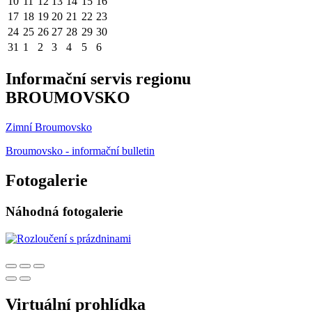
10
11
12
13
14
15
16
17
18
19
20
21
22
23
24
25
26
27
28
29
30
31
1
2
3
4
5
6
Informační servis regionu
BROUMOVSKO
Zimní Broumovsko
Broumovsko - informační bulletin
Fotogalerie
Náhodná fotogalerie
Virtuální prohlídka