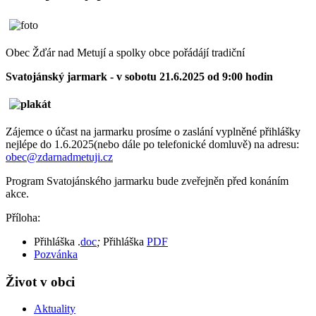
Obec Žďár nad Metují a spolky obce pořádájí tradiční
Svatojánský jarmark - v sobotu 21.6.2025 od 9:00 hodin
Zájemce o účast na jarmarku prosíme o zaslání vyplněné přihlášky
nejlépe do 1.6.2025(nebo dále po telefonické domluvě) na adresu:
obec@zdarnadmetuji.cz
Program Svatojánského jarmarku bude zveřejněn před konáním
akce.
Příloha:
Přihláška .
doc
;
Přihláška
PDF
Pozvánka
Život v obci
Aktuality