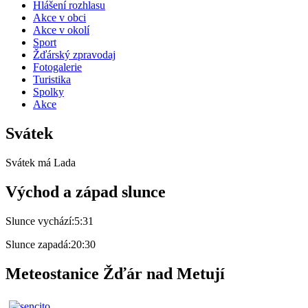
Hlášení rozhlasu
Akce v obci
Akce v okolí
Sport
Žďárský zpravodaj
Fotogalerie
Turistika
Spolky
Akce
Svátek
Svátek má
Lada
Východ a západ slunce
Slunce vychází:
5:31
Slunce zapadá:
20:30
Meteostanice Žďár nad Metují