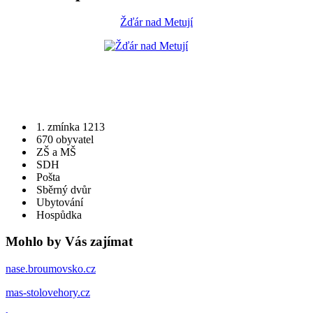
Žďár nad Metují
1. zmínka 1213
670 obyvatel
ZŠ a MŠ
SDH
Pošta
Sběrný dvůr
Ubytování
Hospůdka
Mohlo by Vás zajímat
nase.broumovsko.cz
mas-stolovehory.cz