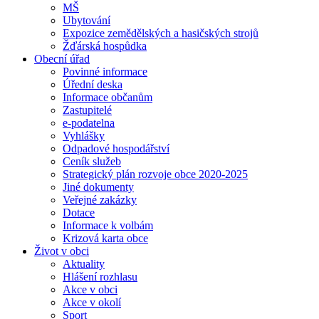
MŠ
Ubytování
Expozice zemědělských a hasičských strojů
Žďárská hospůdka
Obecní úřad
Povinné informace
Úřední deska
Informace občanům
Zastupitelé
e-podatelna
Vyhlášky
Odpadové hospodářství
Ceník služeb
Strategický plán rozvoje obce 2020-2025
Jiné dokumenty
Veřejné zakázky
Dotace
Informace k volbám
Krizová karta obce
Život v obci
Aktuality
Hlášení rozhlasu
Akce v obci
Akce v okolí
Sport