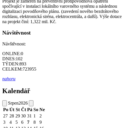
Projekt je zaměřen na preventivní protipovodňová opatření
spočívající v instalaci lokálního varovného systému a následnou
digitalizaci povodňového plánu. (zavedení nového bezdrátového
rozhlasu, elektronická siréna, elektrocentrála, a další). Výše dotace
na projekt činí: 1,322 mil. Kč.
Návštěvnost
Návštěvnost:
ONLINE:
0
DNES:
102
TÝDEN:
893
CELKEM:
723955
nahoru
Kalendář
Srpen
2026
Po
Út
St
Čt
Pá
So
Ne
27
28
29
30
31
1
2
3
4
5
6
7
8
9