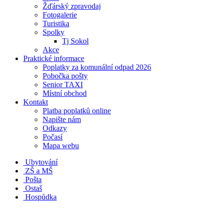
Žďárský zpravodaj
Fotogalerie
Turistika
Spolky
Tj Sokol
Akce
Praktické informace
Poplatky za komunální odpad 2026
Pobočka pošty
Senior TAXI
Místní obchod
Kontakt
Platba poplatků online
Napište nám
Odkazy
Počasí
Mapa webu
Ubytování
ZŠ a MŠ
Pošta
Ostaš
Hospůdka