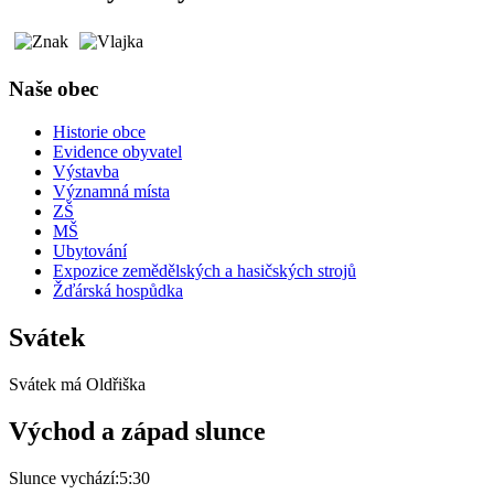
Naše obec
Historie obce
Evidence obyvatel
Výstavba
Významná místa
ZŠ
MŠ
Ubytování
Expozice zemědělských a hasičských strojů
Žďárská hospůdka
Svátek
Svátek má
Oldřiška
Východ a západ slunce
Slunce vychází:
5:30