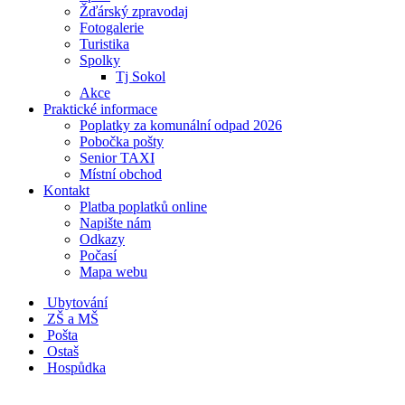
Žďárský zpravodaj
Fotogalerie
Turistika
Spolky
Tj Sokol
Akce
Praktické informace
Poplatky za komunální odpad 2026
Pobočka pošty
Senior TAXI
Místní obchod
Kontakt
Platba poplatků online
Napište nám
Odkazy
Počasí
Mapa webu
Ubytování
ZŠ a MŠ
Pošta
Ostaš
Hospůdka