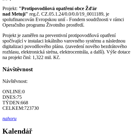
Projekt:
"Protipovodňová opatření obce Žďár
nad Metují"
reg.č. CZ.05.1.24/0.0/0.0/19_0011189, je
spolufinancován Evropskou unií - Fondem soudržnosti v rámci
Operačního programu Životního prostředí.
Projekt je zaměřen na preventivní protipovodňová opatření
spočívající v instalaci lokálního varovného systému a následnou
digitalizaci povodňového plánu. (zavedení nového bezdrátového
rozhlasu, elektronická siréna, elektrocentrála, a další). Výše dotace
na projekt činí: 1,322 mil. Kč.
Návštěvnost
Návštěvnost:
ONLINE:
0
DNES:
75
TÝDEN:
668
CELKEM:
723730
nahoru
Kalendář