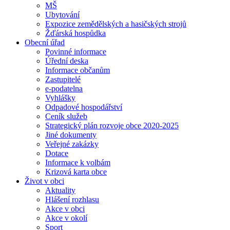
MŠ
Ubytování
Expozice zemědělských a hasičských strojů
Žďárská hospůdka
Obecní úřad
Povinné informace
Úřední deska
Informace občanům
Zastupitelé
e-podatelna
Vyhlášky
Odpadové hospodářství
Ceník služeb
Strategický plán rozvoje obce 2020-2025
Jiné dokumenty
Veřejné zakázky
Dotace
Informace k volbám
Krizová karta obce
Život v obci
Aktuality
Hlášení rozhlasu
Akce v obci
Akce v okolí
Sport