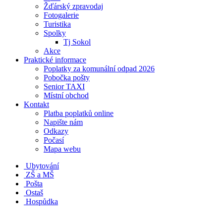
Žďárský zpravodaj
Fotogalerie
Turistika
Spolky
Tj Sokol
Akce
Praktické informace
Poplatky za komunální odpad 2026
Pobočka pošty
Senior TAXI
Místní obchod
Kontakt
Platba poplatků online
Napište nám
Odkazy
Počasí
Mapa webu
Ubytování
ZŠ a MŠ
Pošta
Ostaš
Hospůdka