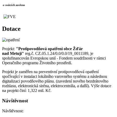
o svátcích zavřeno
Dotace
Projekt:
"Protipovodňová opatření obce Žďár
nad Metují"
reg.č. CZ.05.1.24/0.0/0.0/19_0011189, je
spolufinancován Evropskou unií - Fondem soudržnosti v rámci
Operačního programu Životního prostředí.
Projekt je zaměřen na preventivní protipovodňová opatření
spočívající v instalaci lokálního varovného systému a následnou
digitalizaci povodňového plánu. (zavedení nového bezdrátového
rozhlasu, elektronická siréna, elektrocentrála, a další). Výše dotace
na projekt činí: 1,322 mil. Kč.
Návštěvnost
Návštěvnost: