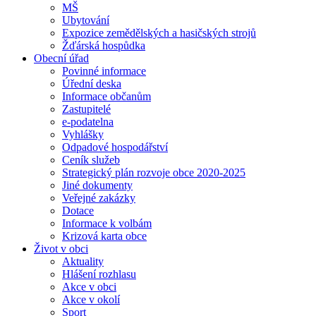
MŠ
Ubytování
Expozice zemědělských a hasičských strojů
Žďárská hospůdka
Obecní úřad
Povinné informace
Úřední deska
Informace občanům
Zastupitelé
e-podatelna
Vyhlášky
Odpadové hospodářství
Ceník služeb
Strategický plán rozvoje obce 2020-2025
Jiné dokumenty
Veřejné zakázky
Dotace
Informace k volbám
Krizová karta obce
Život v obci
Aktuality
Hlášení rozhlasu
Akce v obci
Akce v okolí
Sport