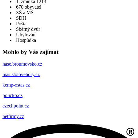
1. zmínka 1213
670 obyvatel
ZŠ a MŠ
SDH
Pošta
Sběrný dvůr
Ubytování
Hospůdka
Mohlo by Vás zajímat
nase.broumovsko.cz
mas-stolovehory.cz
kemp-ostas.cz
policko.cz
czechpoint.cz
netfirmy.cz