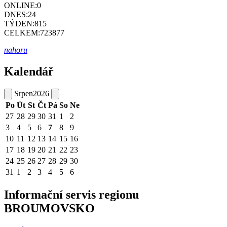
ONLINE:
0
DNES:
24
TÝDEN:
815
CELKEM:
723877
nahoru
Kalendář
Srpen
2026
Po
Út
St
Čt
Pá
So
Ne
27
28
29
30
31
1
2
3
4
5
6
7
8
9
10
11
12
13
14
15
16
17
18
19
20
21
22
23
24
25
26
27
28
29
30
31
1
2
3
4
5
6
Informační servis regionu
BROUMOVSKO