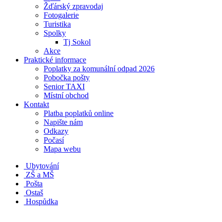
Žďárský zpravodaj
Fotogalerie
Turistika
Spolky
Tj Sokol
Akce
Praktické informace
Poplatky za komunální odpad 2026
Pobočka pošty
Senior TAXI
Místní obchod
Kontakt
Platba poplatků online
Napište nám
Odkazy
Počasí
Mapa webu
Ubytování
ZŠ a MŠ
Pošta
Ostaš
Hospůdka