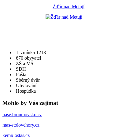
Žďár nad Metují
1. zmínka 1213
670 obyvatel
ZŠ a MŠ
SDH
Pošta
Sběrný dvůr
Ubytování
Hospůdka
Mohlo by Vás zajímat
nase.broumovsko.cz
mas-stolovehory.cz
kemp-ostas.cz