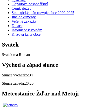
Odpadové hospodářství
Ceník služeb
Strategický plán rozvoje obce 2020-2025
Jiné dokumenty
Veřejné zakázky
Dotace
Informace k volbám
Krizová karta obce
Svátek
Svátek má
Roman
Východ a západ slunce
Slunce vychází:
5:34
Slunce zapadá:
20:26
Meteostanice Žďár nad Metují