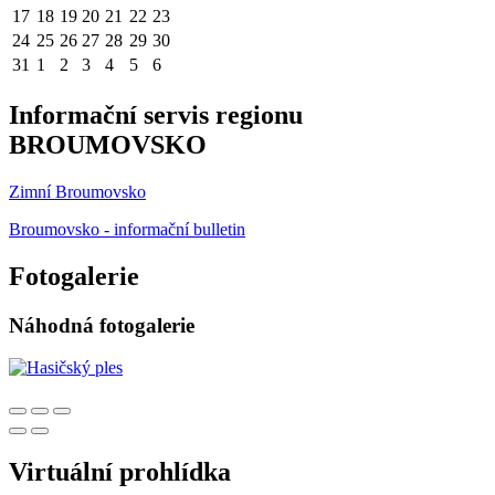
17
18
19
20
21
22
23
24
25
26
27
28
29
30
31
1
2
3
4
5
6
Informační servis regionu
BROUMOVSKO
Zimní Broumovsko
Broumovsko - informační bulletin
Fotogalerie
Náhodná fotogalerie
Virtuální prohlídka