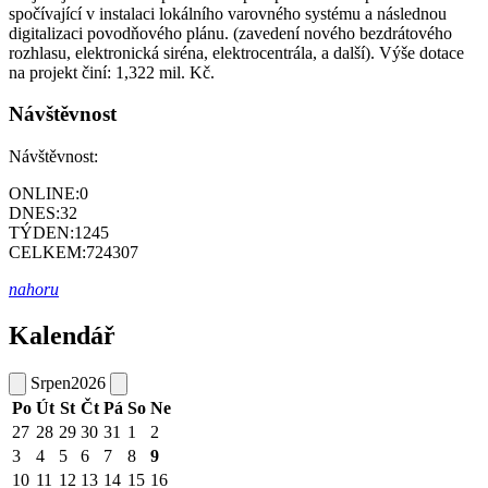
spočívající v instalaci lokálního varovného systému a následnou
digitalizaci povodňového plánu. (zavedení nového bezdrátového
rozhlasu, elektronická siréna, elektrocentrála, a další). Výše dotace
na projekt činí: 1,322 mil. Kč.
Návštěvnost
Návštěvnost:
ONLINE:
0
DNES:
32
TÝDEN:
1245
CELKEM:
724307
nahoru
Kalendář
Srpen
2026
Po
Út
St
Čt
Pá
So
Ne
27
28
29
30
31
1
2
3
4
5
6
7
8
9
10
11
12
13
14
15
16