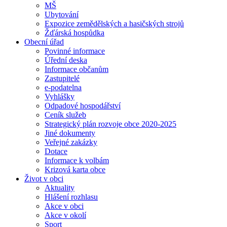
MŠ
Ubytování
Expozice zemědělských a hasičských strojů
Žďárská hospůdka
Obecní úřad
Povinné informace
Úřední deska
Informace občanům
Zastupitelé
e-podatelna
Vyhlášky
Odpadové hospodářství
Ceník služeb
Strategický plán rozvoje obce 2020-2025
Jiné dokumenty
Veřejné zakázky
Dotace
Informace k volbám
Krizová karta obce
Život v obci
Aktuality
Hlášení rozhlasu
Akce v obci
Akce v okolí
Sport