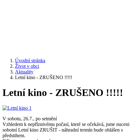
Úvodní stránka
Život v obci
Aktuality
Letní kino - ZRUŠENO !!!!!
Letní kino - ZRUŠENO !!!!!
V sobotu, 26.7., po setmění
Vzhledem k nepříznivému počasí, které se očekává, jsme nuceni
sobotní Letní kino ZRUŠIT - náhradní termín bude ohlášen s
předstihem.