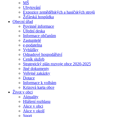
MŠ
Ubytování
Expozice zemědělských a hasičských strojů
Žďárská hospůdka
Obecní úřad
Povinné informace
Úřední deska
Informace občanům
Zastupitelé
e-podatelna
Vyhlášky
Odpadové hospodářství
Ceník služeb
Strategický plán rozvoje obce 2020-2025
Jiné dokumenty
Veřejné zakázky
Dotace
Informace k volbám
Krizová karta obce
Život v obci
Aktuality
Hlášení rozhlasu
Akce v obci
Akce v okolí
Sport