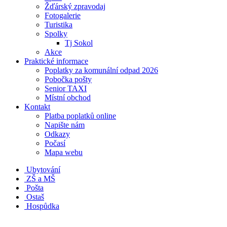
Žďárský zpravodaj
Fotogalerie
Turistika
Spolky
Tj Sokol
Akce
Praktické informace
Poplatky za komunální odpad 2026
Pobočka pošty
Senior TAXI
Místní obchod
Kontakt
Platba poplatků online
Napište nám
Odkazy
Počasí
Mapa webu
Ubytování
ZŠ a MŠ
Pošta
Ostaš
Hospůdka