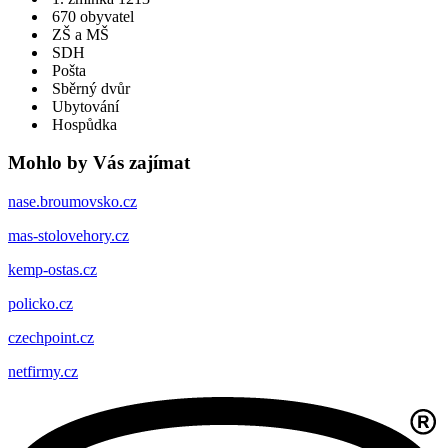
670 obyvatel
ZŠ a MŠ
SDH
Pošta
Sběrný dvůr
Ubytování
Hospůdka
Mohlo by Vás zajímat
nase.broumovsko.cz
mas-stolovehory.cz
kemp-ostas.cz
policko.cz
czechpoint.cz
netfirmy.cz