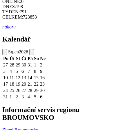
ONLINE:
0
DNES:
198
TÝDEN:
791
CELKEM:
723853
nahoru
Kalendář
Srpen
2026
Po
Út
St
Čt
Pá
So
Ne
27
28
29
30
31
1
2
3
4
5
6
7
8
9
10
11
12
13
14
15
16
17
18
19
20
21
22
23
24
25
26
27
28
29
30
31
1
2
3
4
5
6
Informační servis regionu
BROUMOVSKO
Zimní Broumovsko