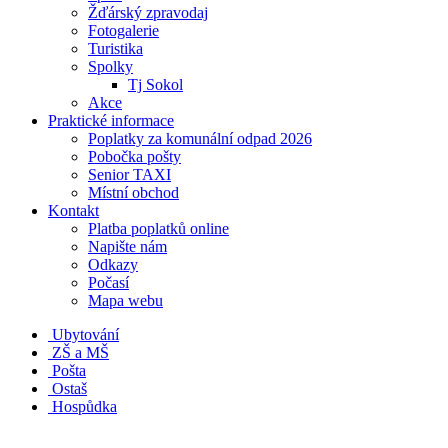
Žďárský zpravodaj
Fotogalerie
Turistika
Spolky
Tj Sokol
Akce
Praktické informace
Poplatky za komunální odpad 2026
Pobočka pošty
Senior TAXI
Místní obchod
Kontakt
Platba poplatků online
Napište nám
Odkazy
Počasí
Mapa webu
Ubytování
ZŠ a MŠ
Pošta
Ostaš
Hospůdka