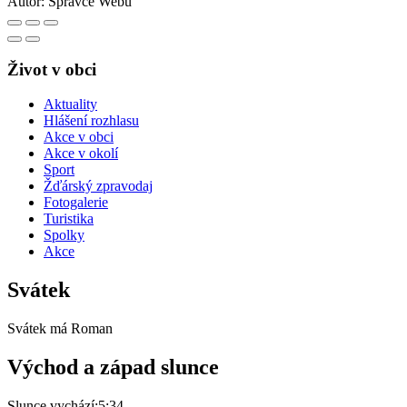
Autor:
Správce Webu
Život v obci
Aktuality
Hlášení rozhlasu
Akce v obci
Akce v okolí
Sport
Žďárský zpravodaj
Fotogalerie
Turistika
Spolky
Akce
Svátek
Svátek má
Roman
Východ a západ slunce
Slunce vychází:
5:34