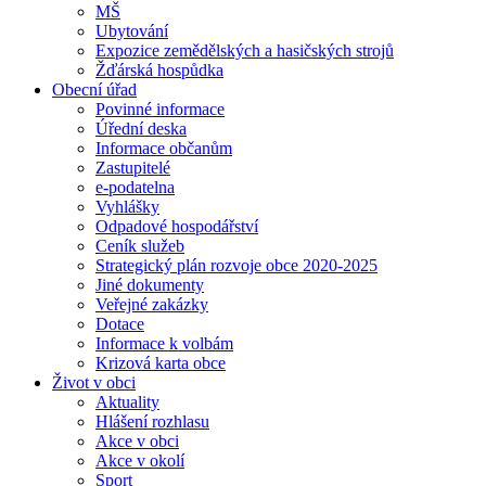
MŠ
Ubytování
Expozice zemědělských a hasičských strojů
Žďárská hospůdka
Obecní úřad
Povinné informace
Úřední deska
Informace občanům
Zastupitelé
e-podatelna
Vyhlášky
Odpadové hospodářství
Ceník služeb
Strategický plán rozvoje obce 2020-2025
Jiné dokumenty
Veřejné zakázky
Dotace
Informace k volbám
Krizová karta obce
Život v obci
Aktuality
Hlášení rozhlasu
Akce v obci
Akce v okolí
Sport