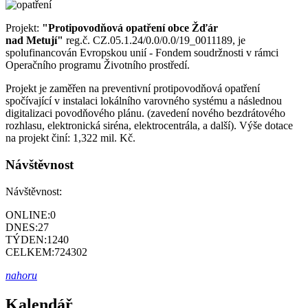
Projekt:
"Protipovodňová opatření obce Žďár
nad Metují"
reg.č. CZ.05.1.24/0.0/0.0/19_0011189, je
spolufinancován Evropskou unií - Fondem soudržnosti v rámci
Operačního programu Životního prostředí.
Projekt je zaměřen na preventivní protipovodňová opatření
spočívající v instalaci lokálního varovného systému a následnou
digitalizaci povodňového plánu. (zavedení nového bezdrátového
rozhlasu, elektronická siréna, elektrocentrála, a další). Výše dotace
na projekt činí: 1,322 mil. Kč.
Návštěvnost
Návštěvnost:
ONLINE:
0
DNES:
27
TÝDEN:
1240
CELKEM:
724302
nahoru
Kalendář