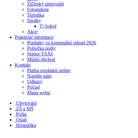
Žďárský zpravodaj
Fotogalerie
Turistika
Spolky
Tj Sokol
Akce
Praktické informace
Poplatky za komunální odpad 2026
Pobočka pošty
Senior TAXI
Místní obchod
Kontakt
Platba poplatků online
Napište nám
Odkazy
Počasí
Mapa webu
Ubytování
ZŠ a MŠ
Pošta
Ostaš
Hospůdka