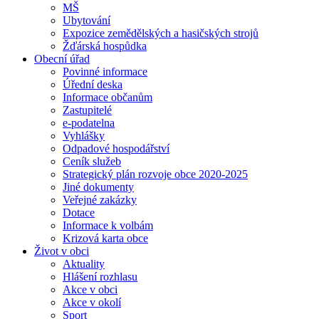
MŠ
Ubytování
Expozice zemědělských a hasičských strojů
Žďárská hospůdka
Obecní úřad
Povinné informace
Úřední deska
Informace občanům
Zastupitelé
e-podatelna
Vyhlášky
Odpadové hospodářství
Ceník služeb
Strategický plán rozvoje obce 2020-2025
Jiné dokumenty
Veřejné zakázky
Dotace
Informace k volbám
Krizová karta obce
Život v obci
Aktuality
Hlášení rozhlasu
Akce v obci
Akce v okolí
Sport