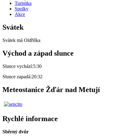
Turistika
Spolky
Akce
Svátek
Svátek má
Oldřiška
Východ a západ slunce
Slunce vychází:
5:30
Slunce zapadá:
20:32
Meteostanice Žďár nad Metují
Rychlé informace
Sběrný dvůr