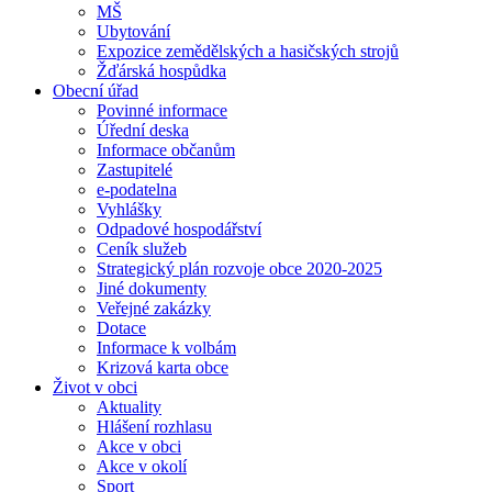
MŠ
Ubytování
Expozice zemědělských a hasičských strojů
Žďárská hospůdka
Obecní úřad
Povinné informace
Úřední deska
Informace občanům
Zastupitelé
e-podatelna
Vyhlášky
Odpadové hospodářství
Ceník služeb
Strategický plán rozvoje obce 2020-2025
Jiné dokumenty
Veřejné zakázky
Dotace
Informace k volbám
Krizová karta obce
Život v obci
Aktuality
Hlášení rozhlasu
Akce v obci
Akce v okolí
Sport