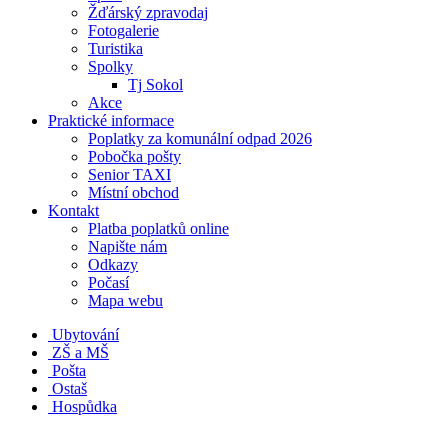
Žďárský zpravodaj
Fotogalerie
Turistika
Spolky
Tj Sokol
Akce
Praktické informace
Poplatky za komunální odpad 2026
Pobočka pošty
Senior TAXI
Místní obchod
Kontakt
Platba poplatků online
Napište nám
Odkazy
Počasí
Mapa webu
Ubytování
ZŠ a MŠ
Pošta
Ostaš
Hospůdka