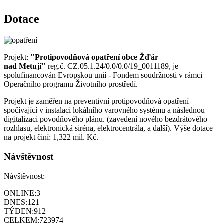
Dotace
Projekt:
"Protipovodňová opatření obce Žďár
nad Metují"
reg.č. CZ.05.1.24/0.0/0.0/19_0011189, je
spolufinancován Evropskou unií - Fondem soudržnosti v rámci
Operačního programu Životního prostředí.
Projekt je zaměřen na preventivní protipovodňová opatření
spočívající v instalaci lokálního varovného systému a následnou
digitalizaci povodňového plánu. (zavedení nového bezdrátového
rozhlasu, elektronická siréna, elektrocentrála, a další). Výše dotace
na projekt činí: 1,322 mil. Kč.
Návštěvnost
Návštěvnost:
ONLINE:
3
DNES:
121
TÝDEN:
912
CELKEM:
723974