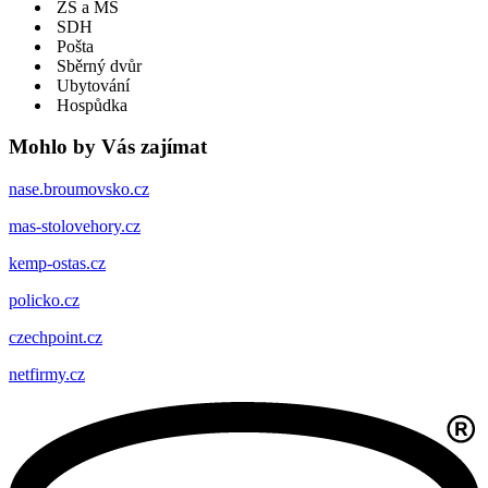
ZŠ a MŠ
SDH
Pošta
Sběrný dvůr
Ubytování
Hospůdka
Mohlo by Vás zajímat
nase.broumovsko.cz
mas-stolovehory.cz
kemp-ostas.cz
policko.cz
czechpoint.cz
netfirmy.cz