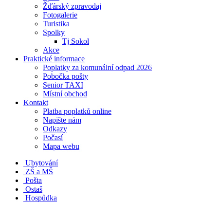
Žďárský zpravodaj
Fotogalerie
Turistika
Spolky
Tj Sokol
Akce
Praktické informace
Poplatky za komunální odpad 2026
Pobočka pošty
Senior TAXI
Místní obchod
Kontakt
Platba poplatků online
Napište nám
Odkazy
Počasí
Mapa webu
Ubytování
ZŠ a MŠ
Pošta
Ostaš
Hospůdka