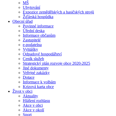
MŠ
Ubytování
Expozice zemědělských a hasičských strojů
Žďárská hospůdka
Obecní úřad
Povinné informace
Úřední deska
Informace občanům
Zastupitelé
e-podatelna
Vyhlášky
Odpadové hospodářství
Ceník služeb
Strategický plán rozvoje obce 2020-2025
Jiné dokumenty
Veřejné zakázky
Dotace
Informace k volbám
Krizová karta obce
Život v obci
Aktuality
Hlášení rozhlasu
Akce v obci
Akce v okolí
Sport