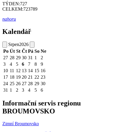
TÝDEN:
727
CELKEM:
723789
nahoru
Kalendář
Srpen
2026
Po
Út
St
Čt
Pá
So
Ne
27
28
29
30
31
1
2
3
4
5
6
7
8
9
10
11
12
13
14
15
16
17
18
19
20
21
22
23
24
25
26
27
28
29
30
31
1
2
3
4
5
6
Informační servis regionu
BROUMOVSKO
Zimní Broumovsko