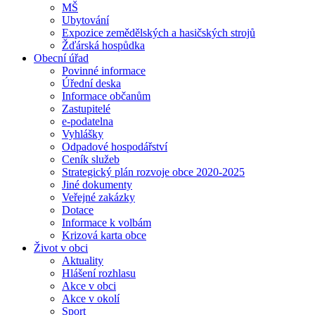
MŠ
Ubytování
Expozice zemědělských a hasičských strojů
Žďárská hospůdka
Obecní úřad
Povinné informace
Úřední deska
Informace občanům
Zastupitelé
e-podatelna
Vyhlášky
Odpadové hospodářství
Ceník služeb
Strategický plán rozvoje obce 2020-2025
Jiné dokumenty
Veřejné zakázky
Dotace
Informace k volbám
Krizová karta obce
Život v obci
Aktuality
Hlášení rozhlasu
Akce v obci
Akce v okolí
Sport