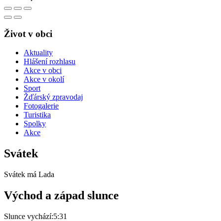
Život v obci
Aktuality
Hlášení rozhlasu
Akce v obci
Akce v okolí
Sport
Žďárský zpravodaj
Fotogalerie
Turistika
Spolky
Akce
Svátek
Svátek má
Lada
Východ a západ slunce
Slunce vychází:
5:31