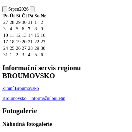
Srpen
2026
Po
Út
St
Čt
Pá
So
Ne
27
28
29
30
31
1
2
3
4
5
6
7
8
9
10
11
12
13
14
15
16
17
18
19
20
21
22
23
24
25
26
27
28
29
30
31
1
2
3
4
5
6
Informační servis regionu
BROUMOVSKO
Zimní Broumovsko
Broumovsko - informační bulletin
Fotogalerie
Náhodná fotogalerie