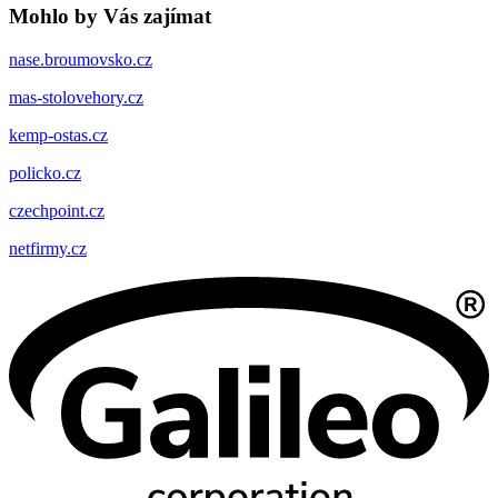
Mohlo by Vás zajímat
nase.broumovsko.cz
mas-stolovehory.cz
kemp-ostas.cz
policko.cz
czechpoint.cz
netfirmy.cz