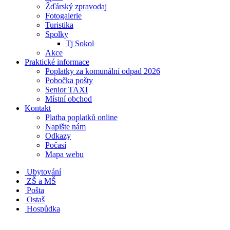
Žďárský zpravodaj
Fotogalerie
Turistika
Spolky
Tj Sokol
Akce
Praktické informace
Poplatky za komunální odpad 2026
Pobočka pošty
Senior TAXI
Místní obchod
Kontakt
Platba poplatků online
Napište nám
Odkazy
Počasí
Mapa webu
Ubytování
ZŠ a MŠ
Pošta
Ostaš
Hospůdka