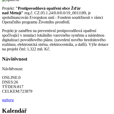
Projekt:
"Protipovodňová opatření obce Žďár
nad Metují"
reg.č. CZ.05.1.24/0.0/0.0/19_0011189, je
spolufinancován Evropskou unií - Fondem soudržnosti v rámci
Operačního programu Životního prostředí.
Projekt je zaměřen na preventivní protipovodňová opatření
spočívající v instalaci lokálního varovného systému a následnou
digitalizaci povodňového plánu. (zavedení nového bezdrátového
rozhlasu, elektronická siréna, elektrocentrála, a další). Výše dotace
na projekt činí: 1,322 mil. Kč.
Návštěvnost
Návštěvnost:
ONLINE:
0
DNES:
26
TÝDEN:
817
CELKEM:
723879
nahoru
Kalendář