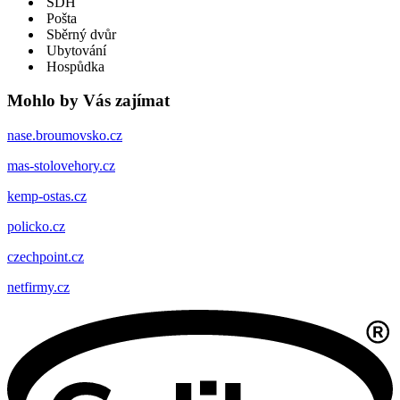
SDH
Pošta
Sběrný dvůr
Ubytování
Hospůdka
Mohlo by Vás zajímat
nase.broumovsko.cz
mas-stolovehory.cz
kemp-ostas.cz
policko.cz
czechpoint.cz
netfirmy.cz