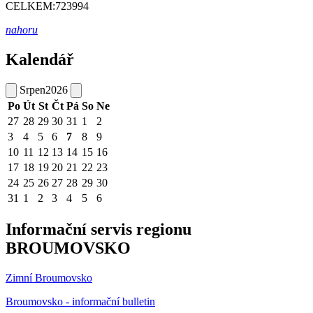
CELKEM:
723994
nahoru
Kalendář
Srpen
2026
Po
Út
St
Čt
Pá
So
Ne
27
28
29
30
31
1
2
3
4
5
6
7
8
9
10
11
12
13
14
15
16
17
18
19
20
21
22
23
24
25
26
27
28
29
30
31
1
2
3
4
5
6
Informační servis regionu
BROUMOVSKO
Zimní Broumovsko
Broumovsko - informační bulletin