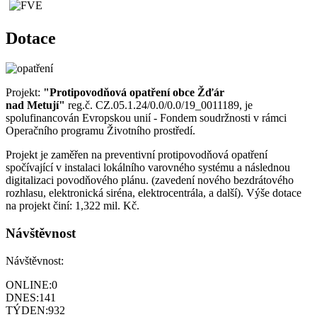
Dotace
Projekt:
"Protipovodňová opatření obce Žďár
nad Metují"
reg.č. CZ.05.1.24/0.0/0.0/19_0011189, je
spolufinancován Evropskou unií - Fondem soudržnosti v rámci
Operačního programu Životního prostředí.
Projekt je zaměřen na preventivní protipovodňová opatření
spočívající v instalaci lokálního varovného systému a následnou
digitalizaci povodňového plánu. (zavedení nového bezdrátového
rozhlasu, elektronická siréna, elektrocentrála, a další). Výše dotace
na projekt činí: 1,322 mil. Kč.
Návštěvnost
Návštěvnost:
ONLINE:
0
DNES:
141
TÝDEN:
932