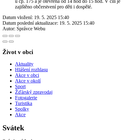
u čp. 175 a je otevřena od 14 hod do 15 hod. V cíli je
zajištěno občerstvení pro děti i dospělé.
Datum vložení:
19. 5. 2025 15:40
Datum poslední aktualizace:
19. 5. 2025 15:40
Autor:
Správce Webu
Život v obci
Aktuality
Hlášení rozhlasu
Akce v obci
Akce v okolí
Sport
Žďárský zpravodaj
Fotogalerie
Turistika
Spolky
Akce
Svátek