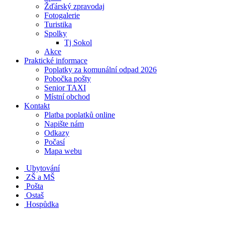
Žďárský zpravodaj
Fotogalerie
Turistika
Spolky
Tj Sokol
Akce
Praktické informace
Poplatky za komunální odpad 2026
Pobočka pošty
Senior TAXI
Místní obchod
Kontakt
Platba poplatků online
Napište nám
Odkazy
Počasí
Mapa webu
Ubytování
ZŠ a MŠ
Pošta
Ostaš
Hospůdka