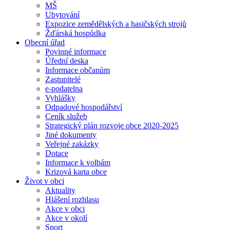
MŠ
Ubytování
Expozice zemědělských a hasičských strojů
Žďárská hospůdka
Obecní úřad
Povinné informace
Úřední deska
Informace občanům
Zastupitelé
e-podatelna
Vyhlášky
Odpadové hospodářství
Ceník služeb
Strategický plán rozvoje obce 2020-2025
Jiné dokumenty
Veřejné zakázky
Dotace
Informace k volbám
Krizová karta obce
Život v obci
Aktuality
Hlášení rozhlasu
Akce v obci
Akce v okolí
Sport